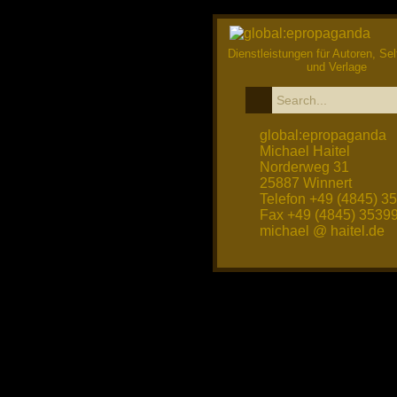
Dienstleistungen für Autoren, Sel
und Verlage
global:epropaganda
Michael Haitel
Norderweg 31
25887 Winnert
Telefon +49 (4845) 3
Fax +49 (4845) 3539
michael @ haitel.de