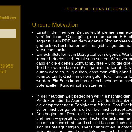
PHILOSOPHIE + DIENSTLEISTUNGEN
fpublisher
Unsere Motivation
Es ist in der heutigen Zeit so leicht wie nie, sein 
veröffentlichen. Gleichgültig, ob man nur ein E-Boo
sogar nur ein PDF auf dem eigenen Blog anbieten o
gedrucktes Buch haben will – es gibt Dinge, die man
versuchen sollte.
Ein Schriftsteller ist in Bezug auf sein eigenes W
immer betriebsblind. Er ist so in seinem Werk verf
dass er die eigenen Schwachpunkte – und die gibt 
539956
Text hier wurde lektoriert!) – gar nicht erkennt. Das 
958
dumm wäre es, zu glauben, dass man völlig ohne Un
könnte. Ein Text ist immer ein guter Text – und er
werden. Ein Buch kann immer noch schöner ausseh
potenziellen Kunden auf sich ziehen.
In der heutigen Zeit begegnen wir in einschlägige
Produkten, die die Aspekte mehr als deutlich auf
die entsprechenden Fähigkeiten fehlten. Das Ergebni
schön, nicht angenehm, oft einfach nicht akzeptabe
Das beginnt mit Texten, die nicht nur nicht lektorier
und mehr – geprüft wurden. Texte, die nicht einmal
die eine inkonsistente und schlicht falsche Rechtsc
sich mit preisgünstigen, aber unattraktiven Buchfor
vermeintliches Layout durchliefen, wonach das En