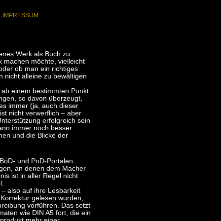
IMPRESSUM
eigenes Werk als Buch zu
k machen möchte, vielleicht
der ob man ein richtiges
 nicht alleine zu bewältigen
erk ab einem bestimmten Punkt
angen, so davon überzeugt,
es immer (ja, auch dieser
ist nicht verwerflich – aber
terstützung erfolgreich sein
 kann immer noch besser
en und die Blicke der
n BoD- und PoD-Portalen
zeigen, an denen dem Macher
s ist in aller Regel nicht
l.
t – also auf ihre Lesbarkeit
 Korrektur gelesen wurden,
hreibung vorführen. Das setzt
maten wie DIN A5 fort, die ein
dprodukt mehr einer