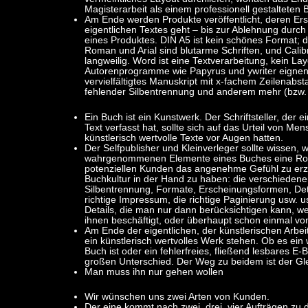
Magisterarbeit als einem professionell gestalteten B
Am Ende werden Produkte veröffentlicht, deren Ers
eigentlichen Textes geht – bis zur Ablehnung durch
eines Produktes. DIN A5 ist kein schönes Format; d
Roman und Arial sind blutarme Schriften, und Calib
langweilig. Word ist eine Textverarbeitung, kein 
Autorenprogramme wie Papyrus und ywriter eignen s
vervielfältigtes Manuskript mit x-fachem Zeilenab
fehlender Silbentrennung und anderem mehr (bzw.
Ein Buch ist ein Kunstwerk. Der Schriftsteller, der e
Text verfasst hat, sollte sich auf das Urteil von Me
künstlerisch wertvolle Texte vor Augen hatten.
Der Selfpublisher und Kleinverleger sollte wissen, 
wahrgenommenen Elemente eines Buches eine Roll
potenziellen Kunden das angenehme Gefühl zu erze
Buchkultur in der Hand zu haben: die verschieden
Silbentrennung, Formate, Erscheinungsformen, Deta
richtige Impressum, die richtige Paginierung usw. us
Details, die man nur dann berücksichtigen kann, w
ihnen beschäftigt, oder überhaupt schon einmal von
Am Ende der eigentlichen, der künstlerischen Arbeit 
ein künstlerisch wertvolles Werk stehen. Ob es ei
Buch ist oder ein fehlerfreies, fließend lesbares E
großen Unterschied. Der Weg zu beidem ist der Gl
Man muss ihn nur gehen wollen
Wir wünschen uns zwei Arten von Kunden.
Der eine kommt nach zwei, drei, vier Aufträgen zu