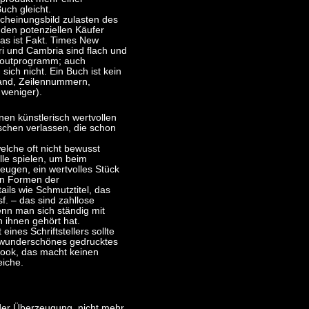
uch gleicht.
cheinungsbild zulasten des
 den potenziellen Käufer
as ist Fakt. Times New
ri und Cambria sind flach und
Layoutprogramm; auch
ich nicht. Ein Buch ist kein
stand, Zeilennummern,
 weniger).
inen künstlerisch wertvollen
nschen verlassen, die schon
welche oft nicht bewusst
e spielen, um beim
ugen, ein wertvolles Stück
en Formen der
ils wie Schmutztitel, das
f. – das sind zahllose
enn man sich ständig mit
 ihnen gehört hat.
eines Schriftstellers sollte
n wunderschönes gedrucktes
-Book, das macht keinen
eiche.
 der Überzeugung, nicht mehr