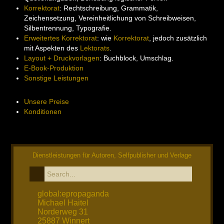
Korrektorat
: Rechtschreibung, Grammatik,
Zeichensetzung, Vereinheitlichung von Schreibweisen,
Silbentrennung, Typografie.
Erweitertes Korrektorat
: wie
Korrektorat
, jedoch zusätzlich
mit Aspekten des
Lektorats
.
Layout + Druckvorlagen
: Buchblock, Umschlag.
E-Book-Produktion
Sonstige Leistungen
Unsere Preise
Konditionen
Dienstleistungen für Autoren, Selfpublisher und Verlage
global:epropaganda
Michael Haitel
Norderweg 31
25887 Winnert